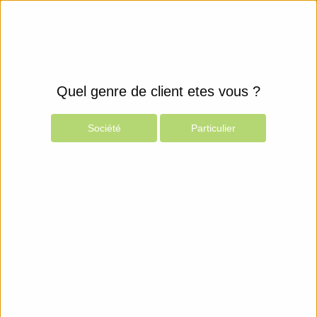
Quel genre de client etes vous ?
Société
Particulier
Produits
Espace Client
Périphériques
Câbles
Câbles KVM
Afficher les filtres
Neomounts
Ultra Thin 3-in-1 KVM Switch Cable
Câble clavier / vidéo / souris (KVM) - PS/2, HD-15 (VGA) (M) pour PS/2, HD-15 (VGA) - 7.5 m - noir
5,36€
Neomounts
Ultra Thin 3-in-1 KVM Switch Cable