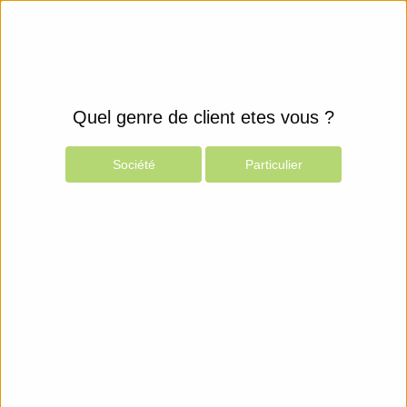
Quel genre de client etes vous ?
Société
Particulier
Produits
Espace Client
Configurateurs
Click to edit
Espace client
Suivi des commandes
Panier sauvegardé
Mon compte