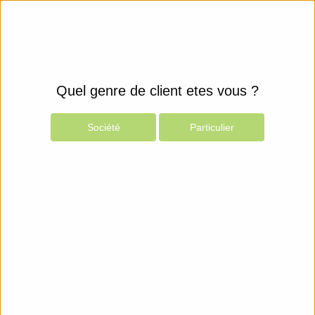
Quel genre de client etes vous ?
Société
Particulier
Produits
Espace Client
Périphériques
Backup & Stockage
Chargeurs automatiques de bandes
Afficher les filtres
Hewlett Packard Enterprise
HPE Storage MSL 1/8 Gen3
Chargeur automatique de bande - 144 To / 360 To - logements : 8 - Aucun lecteur de bande - rack-montable - 1U - lecteur de codes barres
2 295,77€
Hewlett Packard Enterprise
HPE StoreEver 1/8 G2