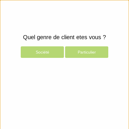
Quel genre de client etes vous ?
Société
Particulier
Produits
Espace Client
Stockage et sauvegarde informatique
DVD
Verbatim