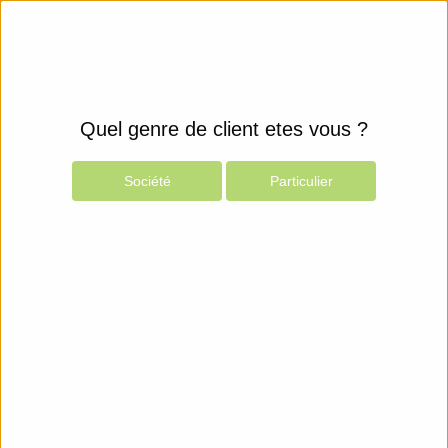
Quel genre de client etes vous ?
Société
Particulier
Produits
Espace Client
Périphériques
Câbles
Câbles Modem
StarTech