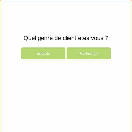
Quel genre de client etes vous ?
Société
Particulier
Produits
Espace Client
Périphériques
Accessoires
Support et Service - Ordinateurs
Hewlett
Packard Enterprise