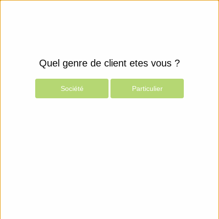
Quel genre de client etes vous ?
Société
Particulier
Produits
Espace Client
Espace client
Suivi des commandes
Panier sauvegardé
Mon compte
A propos
CGV
Contact Service Client